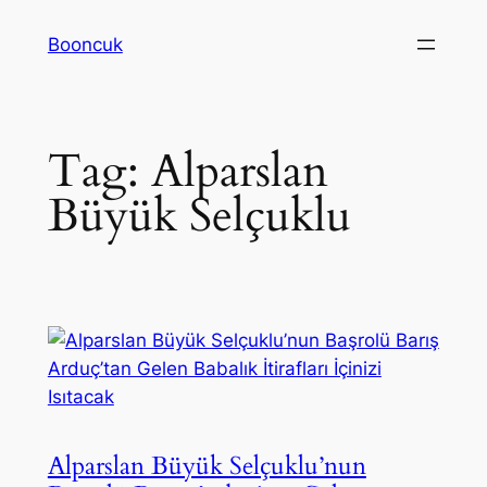
Skip
Booncuk
to
content
Tag:
Alparslan
Büyük Selçuklu
Alparslan Büyük Selçuklu’nun